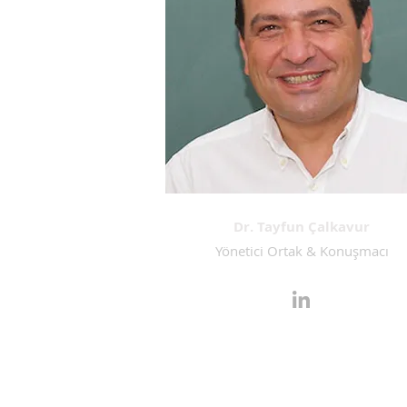
Dr. Tayfun Çalkavur
Yönetici Ortak & Konuşmacı