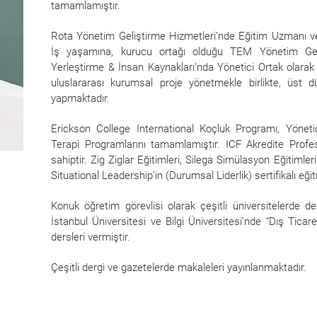
tamamlamıştır.
Rota Yönetim Geliştirme Hizmetleri’nde Eğitim Uzmanı ve 
İş yaşamına, kurucu ortağı olduğu TEM Yönetim Ge
Yerleştirme & İnsan Kaynakları’nda Yönetici Ortak olara
uluslararası kurumsal proje yönetmekle birlikte, üst 
yapmaktadır.
Erickson College International Koçluk Programı, Yöneti
Terapi Programlarını tamamlamıştır. ICF Akredite Prof
sahiptir. Zig Ziglar Eğitimleri, Silega Simülasyon Eğitimle
Situational Leadership’in (Durumsal Liderlik) sertifikalı eği
Konuk öğretim görevlisi olarak çeşitli üniversitelerde d
İstanbul Üniversitesi ve Bilgi Üniversitesi’nde “Dış Ticar
dersleri vermiştir.
Çeşitli dergi ve gazetelerde makaleleri yayınlanmaktadır.