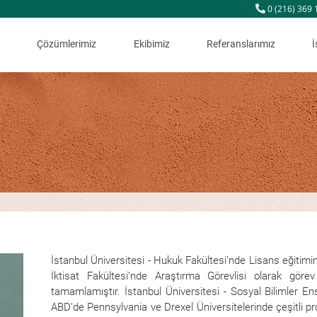
0 (216) 369 
Çözümlerimiz
Ekibimiz
Referanslarımız
İ
İstanbul Üniversitesi - Hukuk Fakültesi’nde Lisans eğitim
İktisat Fakültesi’nde Araştırma Görevlisi olarak gör
tamamlamıştır. İstanbul Üniversitesi - Sosyal Bilimler En
ABD’de Pennsylvania ve Drexel Üniversitelerinde çeşitli p