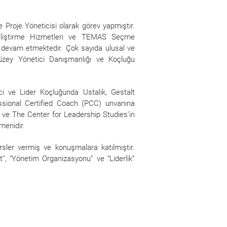
Proje Yöneticisi olarak görev yapmıştır.
liştirme Hizmetleri ve TEMAS Seçme
k devam etmektedir. Çok sayıda ulusal ve
düzey Yönetici Danışmanlığı ve Koçluğu
ci ve Lider Koçluğunda Ustalık, Gestalt
essional Certified Coach (PCC) unvanına
ri ve The Center for Leadership Studies’in
tmenidir.
ersler vermiş ve konuşmalara katılmıştır.
et”, “Yönetim Organizasyonu” ve “Liderlik”