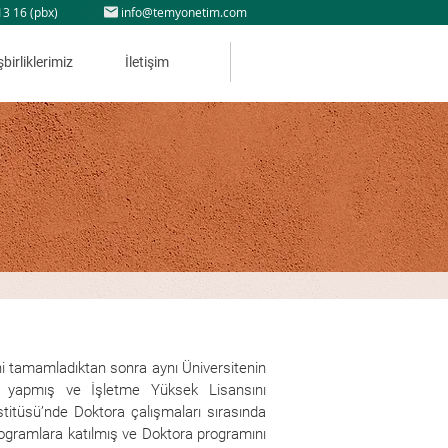
13 16 (pbx)
info@temyonetim.com
şbirliklerimiz
İletişim
ini tamamladıktan sonra aynı Üniversitenin
ev yapmış ve İşletme Yüksek Lisansını
stitüsü’nde Doktora çalışmaları sırasında
rogramlara katılmış ve Doktora programını