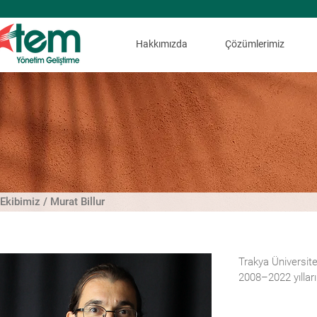
Hakkımızda
Çözümlerimiz
Ekibimiz / Murat Billur
Trakya Üniversit
2008–2022 yılları