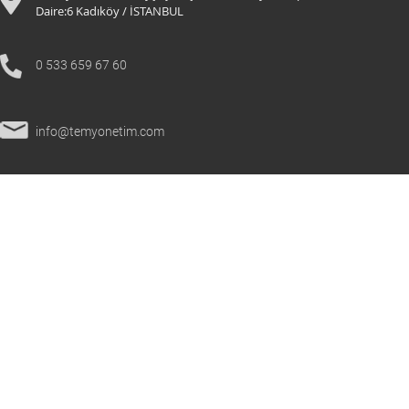
Daire:6 K
adıköy / İSTANBUL
0 533 659 67 60
info@temyonetim.com
© 2021 Tüm Hakları Saklıdır.
temyonetim.com