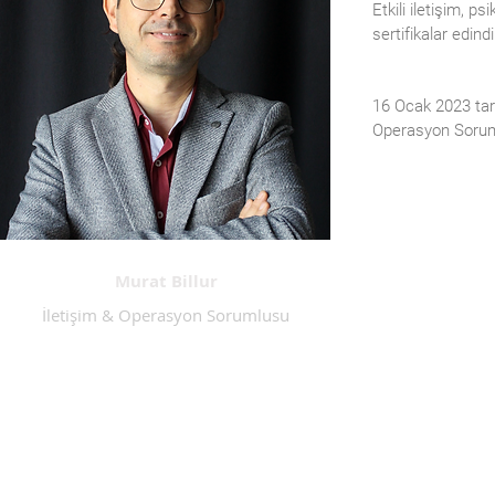
Etkili iletişim, p
sertifikalar edindi
16 Ocak 2023 tar
Operasyon Sorum
Murat
Billur
İletişim & Operasyon Sorumlusu