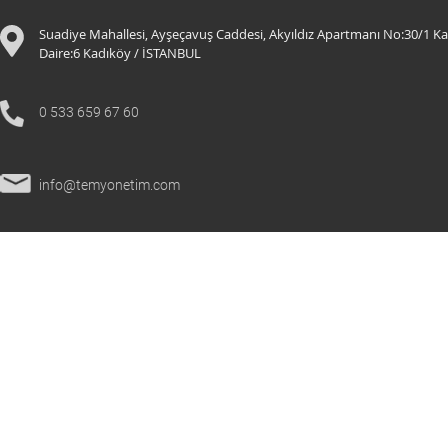
Suadiye Mahallesi, Ayşeçavuş Caddesi, Akyıldız Apartmanı No:30/1 Ka
Daire:6 K
adıköy / İSTANBUL
0 533 659 67 60
info@temyonetim.com
© 2021 Tüm Hakları Saklıdır.
temyonetim.com