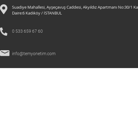
Suadiye Mahallesi, Ayşeçavuş Caddesi, Akyıldız Apartmanı No:30/1 Ka
Daire:6 K
adıköy / İSTANBUL
0 533 659 67 60
info@temyonetim.com
© 2021 Tüm Hakları Saklıdır.
temyonetim.com