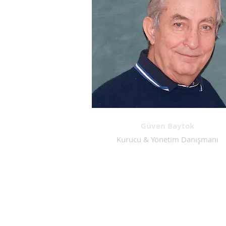
Güven Baytok
Kurucu & Yönetim Danışmanı