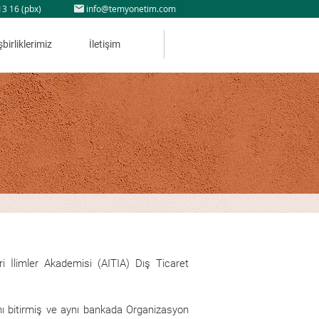
13 16 (pbx)
info@temyonetim.com
şbirliklerimiz
İletişim
ri İlimler Akademisi (AITIA) Dış Ticaret
ı bitirmiş ve aynı bankada Organizasyon